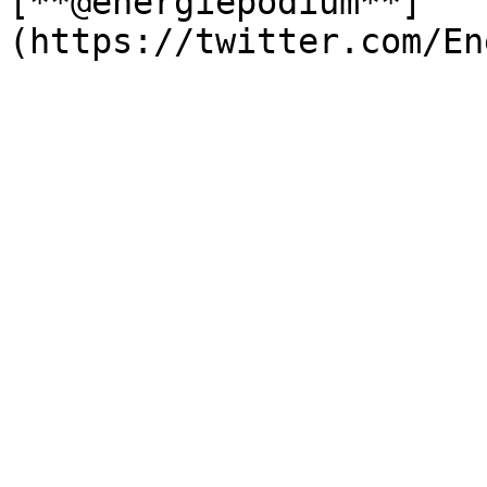
[**@energiepodium**]